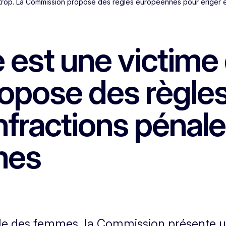
 trop. La Commission propose des règles européennes pour ériger en
est une victime 
opose des règle
infractions pénale
mes
nale des femmes, la Commission présente u