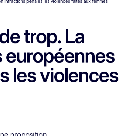
 infractions pénales les violences faites aux femmes
de trop. La
s européennes
s les violences
ne proposition