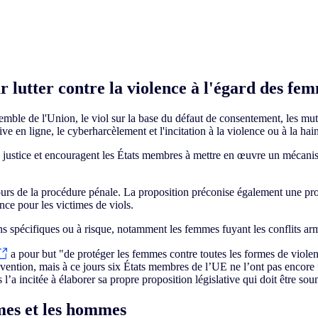
ur lutter contre la violence à l'égard des fe
mble de l'Union, le viol sur la base du défaut de consentement, les mutil
e en ligne, le cyberharcèlement et l'incitation à la violence ou à la hai
a justice et encouragent les États membres à mettre en œuvre un mécanism
rs de la procédure pénale. La proposition préconise également une pro
nce pour les victimes de viols.
ns spécifiques ou à risque, notamment les femmes fuyant les conflits ar
a pour but "de protéger les femmes contre toutes les formes de violenc
vention, mais à ce jours six États membres de l’UE ne l’ont pas encore 
l’a incitée à élaborer sa propre proposition législative qui doit être so
mmes et les hommes