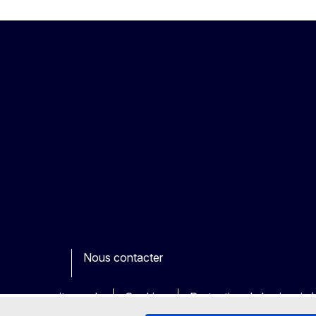
Nous contacter
ook
outube
Other
es sur nos sites web
Cookies
Protection de la vie priv