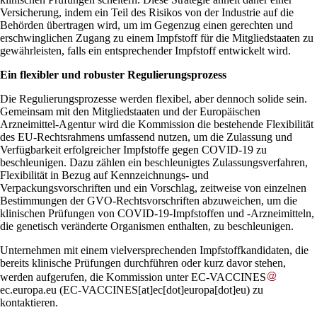
Versicherung, indem ein Teil des Risikos von der Industrie auf die
Behörden übertragen wird, um im Gegenzug einen gerechten und
erschwinglichen Zugang zu einem Impfstoff für die Mitgliedstaaten zu
gewährleisten, falls ein entsprechender Impfstoff entwickelt wird.
Ein flexibler und robuster Regulierungsprozess
Die Regulierungsprozesse werden flexibel, aber dennoch solide sein.
Gemeinsam mit den Mitgliedstaaten und der Europäischen
Arzneimittel-Agentur wird die Kommission die bestehende Flexibilität
des EU-Rechtsrahmens umfassend nutzen, um die Zulassung und
Verfügbarkeit erfolgreicher Impfstoffe gegen COVID-19 zu
beschleunigen. Dazu zählen ein beschleunigtes Zulassungsverfahren,
Flexibilität in Bezug auf Kennzeichnungs- und
Verpackungsvorschriften und ein Vorschlag, zeitweise von einzelnen
Bestimmungen der GVO-Rechtsvorschriften abzuweichen, um die
klinischen Prüfungen von COVID-19-Impfstoffen und -Arzneimitteln,
die genetisch veränderte Organismen enthalten, zu beschleunigen.
Unternehmen mit einem vielversprechenden Impfstoffkandidaten, die
bereits klinische Prüfungen durchführen oder kurz davor stehen,
werden aufgerufen, die Kommission unter
EC-VACCINES
ec
.
europa
.
eu
(EC-VACCINES[at]ec[dot]europa[dot]eu)
zu
kontaktieren.