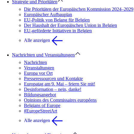
Strategie und Prioritäten
Die Prioritäten der Europäischen Kommission 2024–2029
Europäischer Aufbauplan
EU-Politik von Belang für Belgien
Der Haushalt der Europäischen Union in Belgien
EU-geförderte Initiativen in Belgien
Alle anzeigen
Nachrichten und Veranstaltungen
Nachrichten
Veranstaltungen
Europa vor Ort
Presseressourcen und Kontakte
Europatag am 9. Mai – feiern Sie mit!
Desinformation – nein, danke!
Bildungsangebot
Opinions des Commissaires européens
Belgians of Europe
#EuropeStreetArt
Alle anzeigen