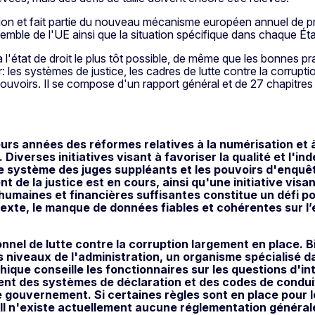
ntion et fait partie du nouveau mécanisme européen annuel de prot
nsemble de l'UE ainsi que la situation spécifique dans chaque É
 l'état de droit le plus tôt possible, de même que les bonnes p
les systèmes de justice, les cadres de lutte contre la corruption
s pouvoirs. Il se compose d'un rapport général et de 27 chapitre
eurs années des réformes relatives à la numérisation et à
iverses initiatives visant à favoriser la qualité et l'i
le système des juges suppléants et les pouvoirs d'enquêt
de la justice est en cours, ainsi qu'une initiative visant
 humaines et financières suffisantes constitue un défi pou
exte, le manque de données fiables et cohérentes sur l’e
onnel de lutte contre la corruption largement en place. Bi
s niveaux de l'administration, un organisme spécialisé da
ique conseille les fonctionnaires sur les questions d'int
ment des systèmes de déclaration et des codes de condui
e gouvernement. Si certaines règles sont en place pour 
Il n'existe actuellement aucune réglementation générale