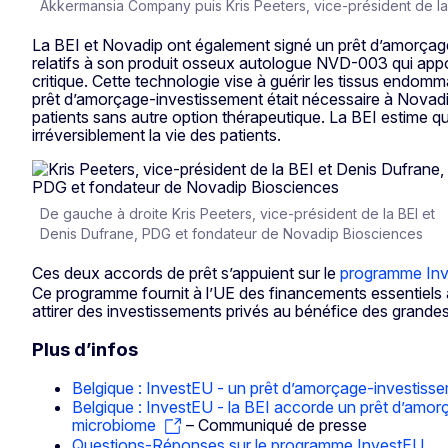
Akkermansia Company puis Kris Peeters, vice-président de la
La BEI et Novadip ont également signé un prêt d’amorçage-
relatifs à son produit osseux autologue NVD-003 qui apporte
critique. Cette technologie vise à guérir les tissus endomma
prêt d’amorçage-investissement était nécessaire à Novadip
patients sans autre option thérapeutique. La BEI estime qu
irréversiblement la vie des patients.
De gauche à droite Kris Peeters, vice-président de la BEI et
Denis Dufrane, PDG et fondateur de Novadip Biosciences
Ces deux accords de prêt s’appuient sur le
programme In
Ce programme fournit à l’UE des financements essentiels à 
attirer des investissements privés au bénéfice des grandes 
Plus d’infos
Belgique : InvestEU - un prêt d’amorçage-investiss
Belgique : InvestEU - la BEI accorde un prêt d’amo
microbiome
– Communiqué de presse
Questions-Réponses sur le programme InvestEU