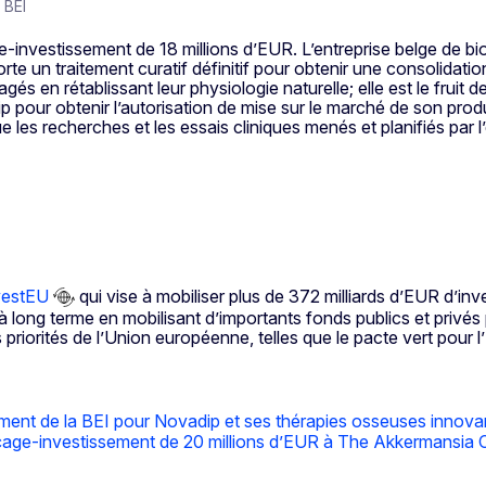
 BEI
investissement de 18 millions d’EUR. L’entreprise belge de bio
 un traitement curatif définitif pour obtenir une consolidation
gés en rétablissant leur physiologie naturelle; elle est le fruit
 pour obtenir l’autorisation de mise sur le marché de son prod
e les recherches et les essais cliniques menés et planifiés par 
vestEU
qui vise à mobiliser plus de 372 milliards d’EUR d’i
long terme en mobilisant d’importants fonds publics et privés p
priorités de l’Union européenne, telles que le pacte vert pour l
ement de la BEI pour Novadip et ses thérapies osseuses innova
rçage-investissement de 20 millions d’EUR à The Akkermansia