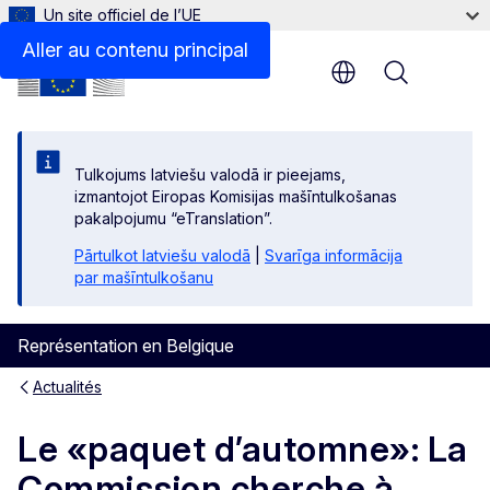
Un site officiel de l’UE
Aller au contenu principal
Menu
Tulkojums latviešu valodā ir pieejams,
izmantojot Eiropas Komisijas mašīntulkošanas
pakalpojumu “eTranslation”.
Pārtulkot latviešu valodā
|
Svarīga informācija
par mašīntulkošanu
Représentation en Belgique
Actualités
Le «paquet d’automne»: La
Commission cherche à