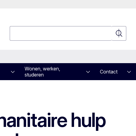
Zoeken
Zoeken
Wonen, werken,
Contact
studeren
manitaire hulp