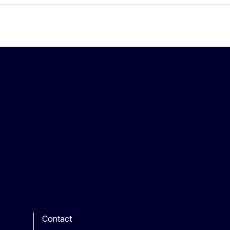
Contact
be
ther