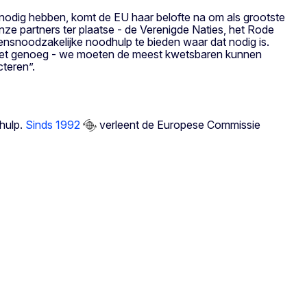
nodig hebben, komt de EU haar belofte na om als grootste
nze partners ter plaatse - de Verenigde Naties, het Rode
ensnoodzakelijke noodhulp te bieden waar dat nodig is.
is niet genoeg - we moeten de meest kwetsbaren kunnen
cteren”.
 hulp.
Sinds 1992
verleent de Europese Commissie