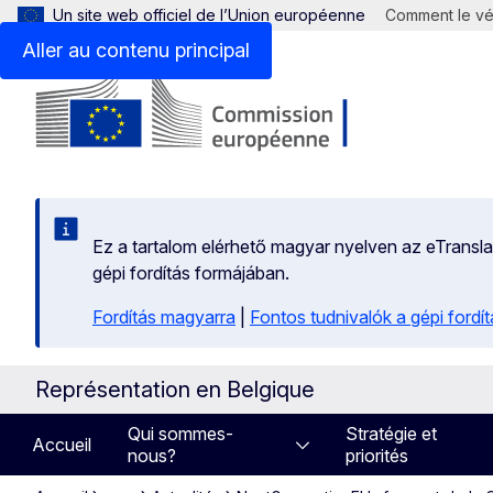
Un site web officiel de l’Union européenne
Comment le vér
Aller au contenu principal
Ez a tartalom elérhető magyar nyelven az eTranslati
gépi fordítás formájában.
Fordítás magyarra
|
Fontos tudnivalók a gépi fordít
Représentation en Belgique
Qui sommes-
Stratégie et
Accueil
nous?
priorités