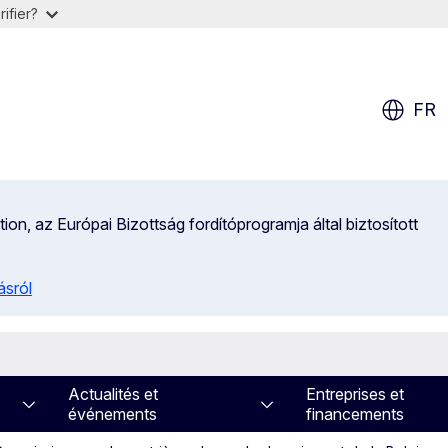
ifier?
FR
on, az Európai Bizottság fordítóprogramja által biztosított
ásról
Actualités et
Entreprises et
événements
financements