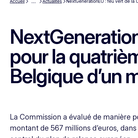
…
Accueil
Actualités
NextGenerationEU : feu vert de la
NextGeneration
pour la quatri
Belgique d’un m
La Commission a évalué de manière po
montant de 567 millions d’euros, dans le 