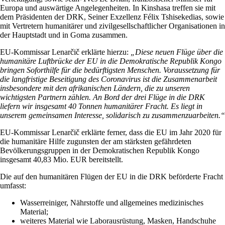
Europa und auswärtige Angelegenheiten. In Kinshasa treffen sie mit
dem Präsidenten der DRK, Seiner Exzellenz Félix Tshisekedias, sowie
mit Vertretern humanitärer und zivilgesellschaftlicher Organisationen in
der Hauptstadt und in Goma zusammen.
EU-Kommissar Lenarčič erklärte hierzu:
„Diese neuen Flüge über die
humanitäre Luftbrücke der EU in die Demokratische Republik Kongo
bringen Soforthilfe für die bedürftigsten Menschen. Voraussetzung für
die langfristige Beseitigung des Coronavirus ist die Zusammenarbeit
insbesondere mit den afrikanischen Ländern, die zu unseren
wichtigsten Partnern zählen. An Bord der drei Flüge in die DRK
liefern wir insgesamt 40 Tonnen humanitärer Fracht. Es liegt in
unserem gemeinsamen Interesse, solidarisch zu zusammenzuarbeiten.“
EU-Kommissar Lenarčič erklärte ferner, dass die EU im Jahr 2020 für
die humanitäre Hilfe zugunsten der am stärksten gefährdeten
Bevölkerungsgruppen in der Demokratischen Republik Kongo
insgesamt 40,83 Mio. EUR bereitstellt.
Die auf den humanitären Flügen der EU in die DRK beförderte Fracht
umfasst:
Wasserreiniger, Nährstoffe und allgemeines medizinisches
Material;
weiteres Material wie Laborausrüstung, Masken, Handschuhe