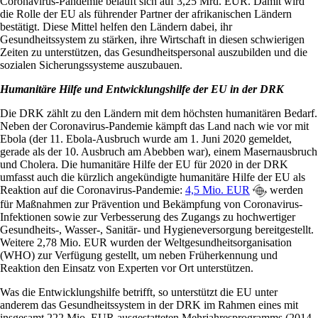
Coronavirus-Pandemie beläuft sich auf 3,25 Mrd. EUR. Damit wird
die Rolle der EU als führender Partner der afrikanischen Ländern
bestätigt. Diese Mittel helfen den Ländern dabei, ihr
Gesundheitssystem zu stärken, ihre Wirtschaft in diesen schwierigen
Zeiten zu unterstützen, das Gesundheitspersonal auszubilden und die
sozialen Sicherungssysteme auszubauen.
Humanitäre Hilfe und Entwicklungshilfe der EU in der DRK
Die DRK zählt zu den Ländern mit dem höchsten humanitären Bedarf.
Neben der Coronavirus-Pandemie kämpft das Land nach wie vor mit
Ebola (der 11. Ebola-Ausbruch wurde am 1. Juni 2020 gemeldet,
gerade als der 10. Ausbruch am Abebben war), einem Masernausbruch
und Cholera. Die humanitäre Hilfe der EU für 2020 in der DRK
umfasst auch die kürzlich angekündigte humanitäre Hilfe der EU als
Reaktion auf die Coronavirus-Pandemie:
4,5 Mio. EUR
werden
für Maßnahmen zur Prävention und Bekämpfung von Coronavirus-
Infektionen sowie zur Verbesserung des Zugangs zu hochwertiger
Gesundheits-, Wasser-, Sanitär- und Hygieneversorgung bereitgestellt.
Weitere 2,78 Mio. EUR wurden der Weltgesundheitsorganisation
(WHO) zur Verfügung gestellt, um neben Früherkennung und
Reaktion den Einsatz von Experten vor Ort unterstützen.
Was die Entwicklungshilfe betrifft, so unterstützt die EU unter
anderem das Gesundheitssystem in der DRK im Rahmen eines mit
insgesamt 222 Mio. EUR ausgestatteten Mehrjahresprogramms (2014-