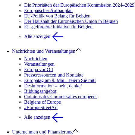
Die Prioritäten der Europäischen Kommission 2024–2029
Europäischer Aufbauplan
EU-Politik von Belang für Belgien
Der Haushalt der Europäischen Union in Belgien
EU-geförderte Initiativen in Belgien
Alle anzeigen
Nachrichten und Veranstaltungen
Nachrichten
Veranstaltungen
Europa vor Ort
Presseressourcen und Kontakte
Europatag am 9. Mai – feiern Sie mit!
Desinformation – nein, danke!
Bildungsangebot
Opinions des Commissaires européens
Belgians of Europe
#EuropeStreetArt
Alle anzeigen
Unternehmen und Finanzierung