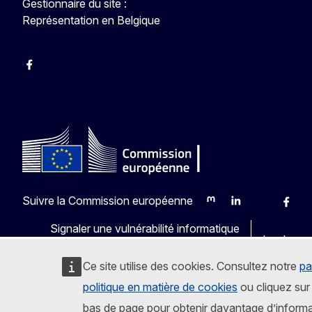
Gestionnaire du site :
Représentation en Belgique
Facebook
Instagram
YouTube
Suivre la Commission européenne
Mastodon
LinkedIn
Bluesky
Faceb
Y
Signaler une vulnérabilité informatique
Les langu
Ce site utilise des cookies. Consultez notre
pa
politique en matière de cookies
ou cliquez sur 
bas de page pour obtenir davantage d’informa