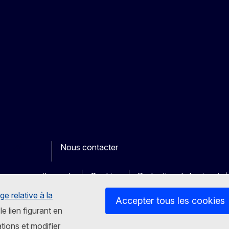
Nous contacter
ook
outube
Other
es sur nos sites web
Cookies
Protection de la vie priv
ge relative à la
Accepter tous les cookies
le lien figurant en
tions et modifier