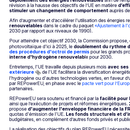
révision à la hausse des objectifs de l’UE en matière
d’eff
stimuler un changement de comportement
auprès de
Afin d’augmenter et d’accélérer l'utilisation des énergies
renouvelables
dans le cadre du paquet
«Ajustement à l'o
2030 par rapport aux niveaux de 1990).
Pour atteindre cet objectif 2030, la Commission propose, 
photovoltaïque d'ici à 2025, le
doublement du rythme d
des procédures d'octroi de permis
pour les grands pro
interne d'hydrogène renouvelab
le pour 2030.
Entretemps, l'UE travaille depuis plusieurs mois
avec ses 
extérieure
de l'UE facilitera la diversification énerg
l'hydrogène ou d'autres technologies vertes, en faveur d
par REPowerEU, en phase avec le
pacte vert pour l’Euro
partenaires.
REPowerEU sera soutenu et financé par la
facilité pour 
ainsi que l’exécution de projets et réformes énergétiques.
propose
d'augmenter l'enveloppe financière de la FR
quotas d'émission de l'UE.
Les fonds structurels et d
budgétaires, en complément d’autres fonds privés et publi
La réalisation des objectifs du plan REPowerEU nécessite