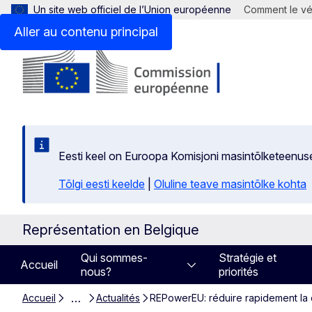
Un site web officiel de l’Union européenne
Comment le vér
Aller au contenu principal
Eesti keel on Euroopa Komisjoni masintõlketeenus
Tõlgi eesti keelde
|
Oluline teave masintõlke kohta
Représentation en Belgique
Qui sommes-
Stratégie et
Accueil
nous?
priorités
…
Accueil
Actualités
REPowerEU: réduire rapidement la 