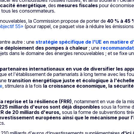
icacité énergétique
, des
mesures fiscales
pour économiser 
 tous les consommateurs.
 renouvelables, la Commission propose de porter de
40 % à 45 %
bjectif 55»
(pour rappel, ce paquet vise à réduire les émissions
entre autre : une
stratégie spécifique de l'UE en matière d
e déploiement des pompes à chaleur
; une
recommandatio
jets dans le domaine des énergies renouvelables ; et se fixe un
partenaires internationaux en vue de diversifier les ap
étique et l'établissement de partenariats à long terme avec les 
’une
transition énergétique juste et écologique à l'échell
pe
, stimulera à la fois
la
croissance économique, la sécurité 
la reprise et la résilience (FRR)
, notamment en vue de la mise
225 milliards d'euros sont déjà
disponibles
sous la forme 
R de 20 milliards d'euros,
sous la forme de subventions tir
’investissement européens ainsi que le mécanisme pour l
cs.
 210 milliards d'euros d’investissements supplémentaires
d'ici