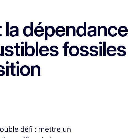
 la dépendance
tibles fossiles
sition
uble défi : mettre un