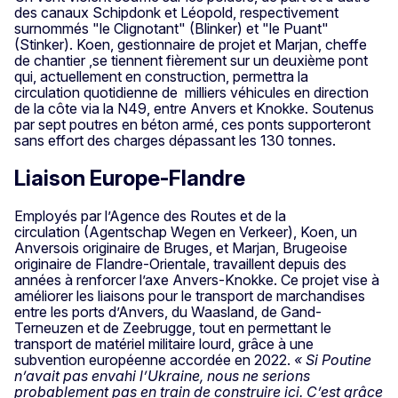
des canaux Schipdonk et Léopold, respectivement
surnommés "le Clignotant" (Blinker) et "le Puant"
(Stinker). Koen, gestionnaire de projet et Marjan, cheffe
de chantier ,se tiennent fièrement sur un deuxième pont
qui, actuellement en construction, permettra la
circulation quotidienne de milliers véhicules en direction
de la côte via la N49, entre Anvers et Knokke. Soutenus
par sept poutres en béton armé, ces ponts supporteront
sans effort des charges dépassant les 130 tonnes.
Liaison Europe-Flandre
Employés par l’Agence des Routes et de la
circulation
(Agentschap Wegen en Verkeer), Koen, un
Anversois originaire de Bruges, et Marjan, Brugeoise
originaire de Flandre-Orientale, travaillent depuis des
années à renforcer l’axe Anvers-Knokke. Ce projet vise à
améliorer les liaisons pour le transport de marchandises
entre les ports d’Anvers, du Waasland, de Gand-
Terneuzen et de Zeebrugge, tout en permettant le
transport de matériel militaire lourd, grâce à une
subvention européenne accordée en 2022.
« Si Poutine
n’avait pas envahi l’Ukraine, nous ne serions
probablement pas en train de construire ici. C’est grâce