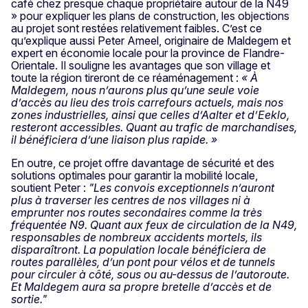
café chez presque chaque propriétaire autour de la N49
» pour expliquer les plans de construction, les objections
au projet sont restées relativement faibles. C’est ce
qu’explique aussi Peter Ameel, originaire de Maldegem et
expert en économie locale pour la province de Flandre-
Orientale. Il souligne les avantages que son village et
toute la région tireront de ce réaménagement :
« À
Maldegem, nous n’aurons plus qu’une seule voie
d’accès au lieu des trois carrefours actuels, mais nos
zones industrielles, ainsi que celles d’Aalter et d’Eeklo,
resteront accessibles. Quant au trafic de marchandises,
il bénéficiera d’une liaison plus rapide. »
En outre, ce projet offre davantage de sécurité et des
solutions optimales pour garantir la mobilité locale,
soutient Peter :
"Les convois exceptionnels n’auront
plus à traverser les centres de nos villages ni à
emprunter nos routes secondaires comme la très
fréquentée N9. Quant aux feux de circulation de la N49,
responsables de nombreux accidents mortels, ils
disparaîtront. La population locale bénéficiera de
routes parallèles, d’un pont pour vélos et de tunnels
pour circuler à côté, sous ou au-dessus de l’autoroute.
Et Maldegem aura sa propre bretelle d’accès et de
sortie."