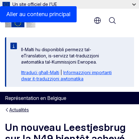
Un site officiel de l’UE
Aller au contenu principal
Menu
Il-Malti hu disponibbli permezz tal-
eTranslation, is-servizz tat-traduzzjoni
awtomatika tal-Kummissjoni Ewropea.
Ittraduċi għall-Malti
|
Informazzjoni importanti
dwar it-traduzzjoni awtomatika
Représentation en Belgique
Actualités
Un nouveau Leestjesbrug
sur la N49 bientôt achevé,