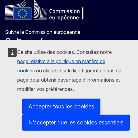
Suivre la Commission européenne
Mastodon
LinkedIn
Bluesky
Facebook
Youtube
Other
Nous contacter
Ce site utilise des cookies. Consultez notre
page relative à la politique en matière de
Signaler une vulnérabilité informatique
cookies
ou cliquez sur le lien figurant en bas de
page pour obtenir davantage d’informations et
Les langues sur nos sites web
modifier vos préférences.
Cookies
Protection de la vie privée
Accepter tous les cookies
Avis juridique
N’accepter que les cookies essentiels
Accessibilité