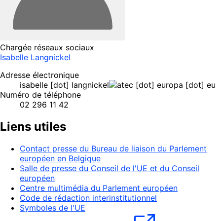
Chargée réseaux sociaux
Isabelle Langnickel
Adresse électronique
isabelle
[dot]
langnickel
ec
[dot]
europa
[dot]
eu
Numéro de téléphone
02 296 11 42
Liens utiles
Contact presse du Bureau de liaison du Parlement
européen en Belgique
Salle de presse du Conseil de l'UE et du Conseil
européen
Centre multimédia du Parlement européen
Code de rédaction interinstitutionnel
Symboles de l'UE