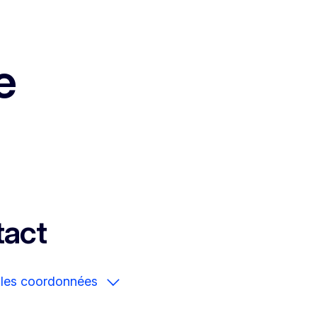
e
act
r les coordonnées