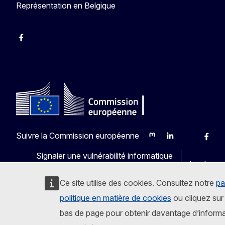
Représentation en Belgique
Facebook
Instagram
YouTube
Suivre la Commission européenne
Mastodon
LinkedIn
Bluesky
Faceb
Y
Signaler une vulnérabilité informatique
Les langu
Ce site utilise des cookies. Consultez notre
pa
politique en matière de cookies
ou cliquez sur 
bas de page pour obtenir davantage d’informa