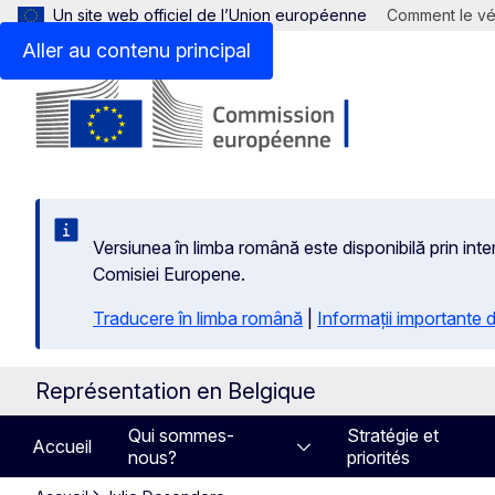
Un site web officiel de l’Union européenne
Comment le vér
Aller au contenu principal
Versiunea în limba română este disponibilă prin inte
Comisiei Europene.
Traducere în limba română
|
Informații importante
Représentation en Belgique
Qui sommes-
Stratégie et
Accueil
nous?
priorités