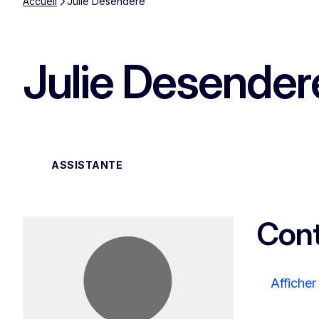
Accueil
Julie Desendere
Julie Desender
ASSISTANTE
Cont
Affiche