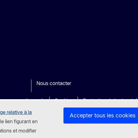
Nous contacter
ook
outube
Other
es sur nos sites web
Cookies
Protection de la vie priv
ge relative à la
Accepter tous les cookies
le lien figurant en
tions et modifier