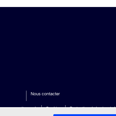
Nous contacter
ook
outube
Other
es sur nos sites web
Cookies
Protection de la vie priv