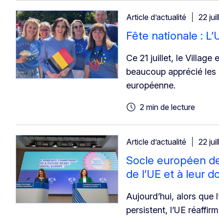
Article d’actualité
22 jui
Fête nationale : L
Ce 21 juillet, le Villag
beaucoup apprécié les 
européenne.
2 min de lecture
Article d’actualité
22 jui
Socle européen de
de l’UE et à leur 
Aujourd’hui, alors que l
persistent, l’UE réaffi