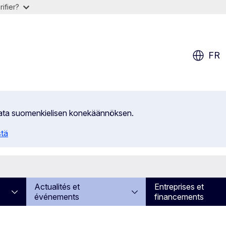
ifier?
FR
ilata suomenkielisen konekäännöksen.
stä
Actualités et
Entreprises et
événements
financements