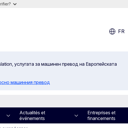
ifier?
FR
slation, услугата за машинен превод на Европейската
осно машинния превод
Actualités et
Entreprises et
événements
financements