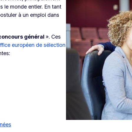
 le monde entier. En tant
postuler à un emploi dans
concours général
». Ces
ffice européen de sélection
ntes:
nnées