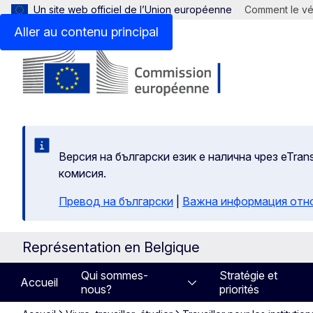
Un site web officiel de l’Union européenne
Comment le vér
Aller au contenu principal
Версия на български език е налична чрез eTran
комисия.
Превод на български
|
Важна информация отн
Représentation en Belgique
Qui sommes-
Stratégie et
Accueil
nous?
priorités